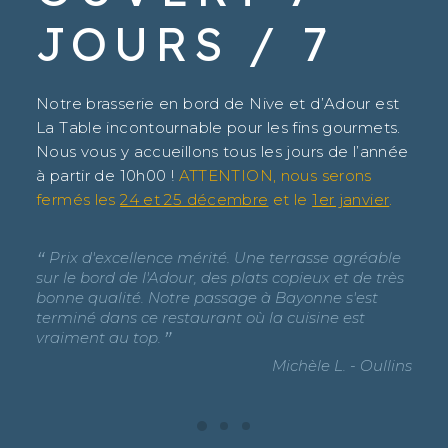
JOURS / 7
Notre brasserie en bord de Nive et d’Adour est
La Table incontournable pour les fins gourmets.
Nous vous y accueillons tous les jours de l’année
à partir de 10h00 !
ATTENTION, nous serons
fermés les
24 et 25 décembre
et le
1er janvier
.
Prix d'excellence mérité. Une terrasse agréable
Trè
sur le bord de l'Adour, des plats copieux et de très
19,5
bonne qualité. Notre passage à Bayonne s'est
Bayo
terminé dans ce restaurant où la cuisine est
fut u
vraiment au top.
convi
Michèle L. - Oullins